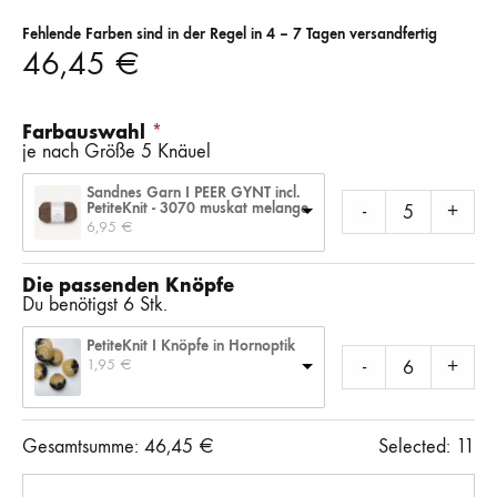
Fehlende Farben sind in der Regel in 4 – 7 Tagen versandfertig
46,45
€
Farbauswahl
je nach Größe 5 Knäuel
Sandnes Garn I PEER GYNT incl.
PetiteKnit - 3070 muskat melange
-
+
6,95 
€
Die passenden Knöpfe
Du benötigst 6 Stk.
PetiteKnit I Knöpfe in Hornoptik
1,95 
€
-
+
Gesamtsumme:
46,45
€
Selected:
11
Anzahl