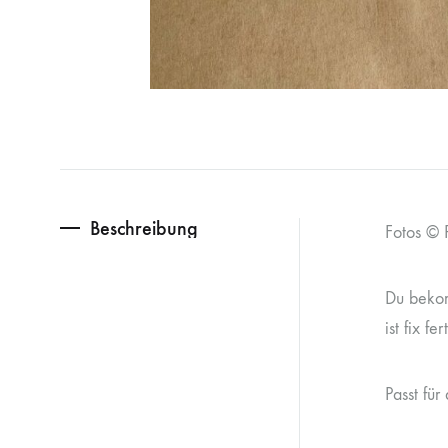
Beschreibung
Fotos © P
Du bekom
ist fix f
Passt fü