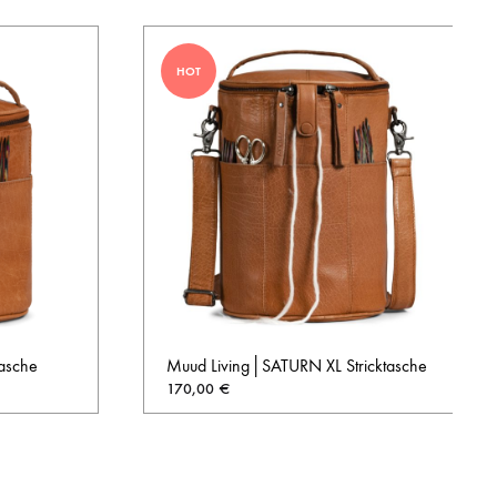
HOT
tasche
Muud Living│SATURN XL Stricktasche
170,00
€
AUF
AUF
DIE
DIE