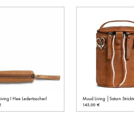
ving I Hee Ledertascherl
Muud Living │Saturn Strick
€
145,00
€
AUF
DIE