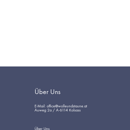
WUNSCHLISTE
Über Uns
E-Mail: office@wolleundstaune.at
Auweg 2a / A-6114 Kolsass
Über Uns