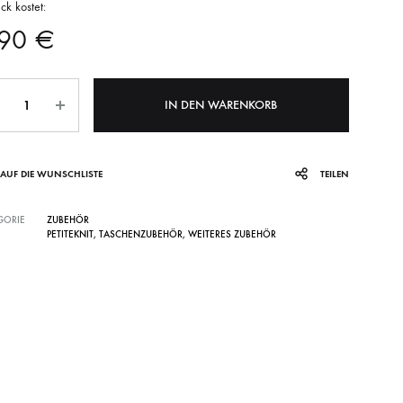
ck kostet:
SS)
LAINES DU NORD
WOLLE + STAUNE
ROWAN
,90
€
ahl
LITLG (LIFE IN THE LONG GRASS)
ANDERE SCHÖNE BÜCHER
IN DEN WARENKORB
AUF DIE WUNSCHLISTE
TEILEN
SOCKENWOLLE
GORIE
ZUBEHÖR
PETITEKNIT
,
TASCHENZUBEHÖR
,
WEITERES ZUBEHÖR