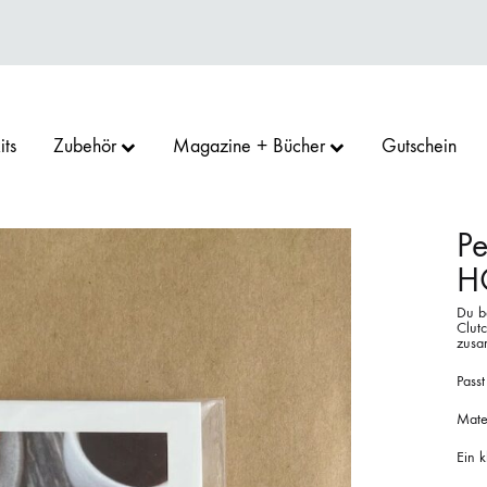
its
Zubehör
Magazine + Bücher
Gutschein
Pe
H
RN
GOO
SU
CAMAROSE
COCOKNITS
ERIKA KNIGHT
Du be
Clutc
zusa
Passt
D GARN
PRO
ARGREAVES
HEDGEHOG FIBRES
KOKON YARN
LAMANA
Mate
Ein k