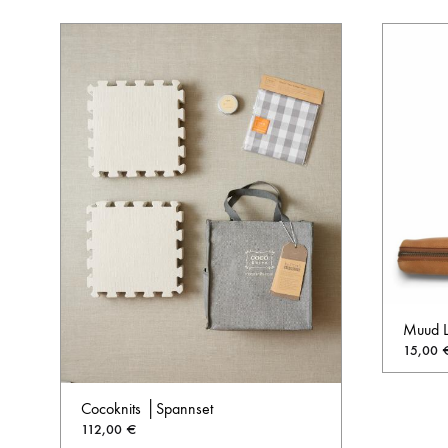
Muud Li
15,00
Cocoknits │Spannset
112,00
€