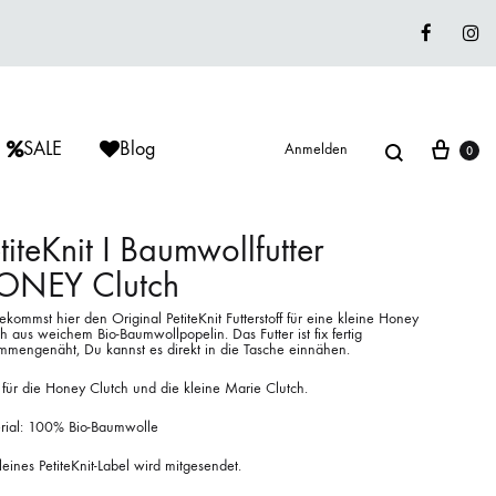
Faceboo
In
Suche
War
SALE
Blog
Anmelden
0
titeKnit I Baumwollfutter
ONEY Clutch
ÈRIU
ISAGER
ISAGER
kommst hier den Original PetiteKnit Futterstoff für eine kleine Honey
Lieblingswolle
h aus weichem Bio-Baumwollpopelin. Das Futter ist fix fertig
mmengenäht, Du kannst es direkt in die Tasche einnähen.
Strickkits
 für die Honey Clutch und die kleine Marie Clutch.
ISAGER
MUUD LIVING
LANA GROSSA
rial: 100% Bio-Baumwolle
leines PetiteKnit-Label wird mitgesendet.