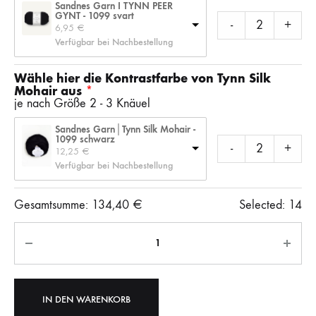
Sandnes Garn I TYNN PEER
GYNT - 1099 svart
-
+
6,95 
€
Verfügbar bei Nachbestellung
Wähle hier die Kontrastfarbe von Tynn Silk
Mohair aus
je nach Größe 2 - 3 Knäuel
Sandnes Garn│Tynn Silk Mohair -
1099 schwarz
-
+
12,25 
€
Verfügbar bei Nachbestellung
Gesamtsumme:
134,40
€
Selected:
14
Anzahl
IN DEN WARENKORB