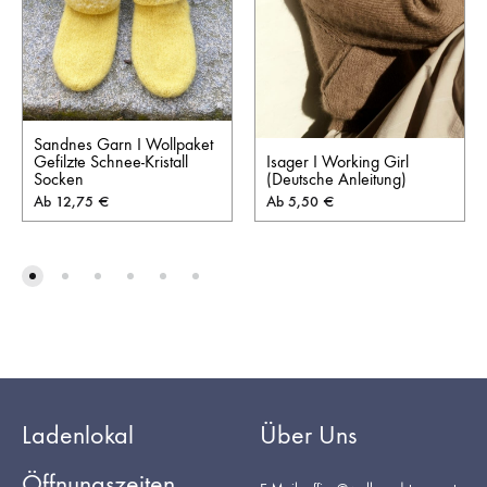
Sandnes Garn I Wollpaket
Isager I Working Girl
Gefilzte Schnee-Kristall
(Deutsche Anleitung)
Socken
Ab
5,50
€
Ab
12,75
€
Ladenlokal
Über Uns
Öffnungszeiten