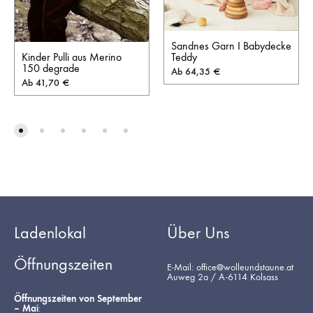
Sandnes Garn I Babydecke
Kinder Pulli aus Merino
Teddy
150 degrade
Ab
64,35
€
Ab
41,70
€
Ladenlokal
Über Uns
Öffnungszeiten
E-Mail: office@wolleundstaune.at
Auweg 2a / A-6114 Kolsass
Öffnungszeiten von September
– Mai
: