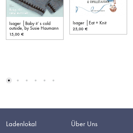
Isager │Eat + Knit
Isager │Baby it`s cold
outside, by Susie Haumann
25,00
€
15,00
€
Ladenlokal
Über Uns