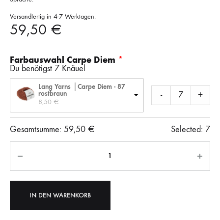
Versandfertig in 4-7 Werktagen.
59,50
€
Farbauswahl Carpe Diem
Du benötigst 7 Knäuel
Lang Yarns │Carpe Diem - 87
rostbraun
-
+
8,50 
€
Gesamtsumme:
59,50
€
Selected:
7
Anzahl
IN DEN WARENKORB