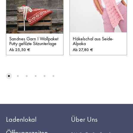
Sandnes Garn I Wollpaket
Häkelschal aus Seide-
Putty gefilzte Sitzunterlage
Alpaka
Ab
25,50
€
Ab
27,80
€
Ladenlokal
Über Uns
Öffnungszeiten