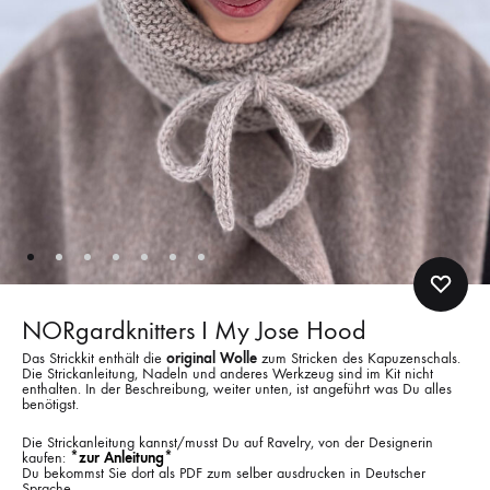
NORgardknitters I My Jose Hood
Das Strickkit enthält die
original Wolle
zum Stricken des Kapuzenschals.
Die Strickanleitung, Nadeln und anderes Werkzeug sind im Kit nicht
enthalten. In der Beschreibung, weiter unten, ist angeführt was Du alles
benötigst.
Die Strickanleitung kannst/musst Du auf Ravelry, von der Designerin
kaufen:
*zur Anleitung*
Du bekommst Sie dort als PDF zum selber ausdrucken in Deutscher
Sprache.