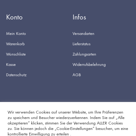
Konto
Infos
Mein Konto
Versandarten
Warenkorb
Lieferstatus
Wunschliste
Zahlungsarten
Kasse
Widerrufsbelehrung
Datenschutz
AGB
Wir verwenden Cookies auf unserer Website, um Ihre Präferenzen
zu speichern und Besucher wiederzuerkennen. Indem Sie auf „Alle
akzeptieren“ klicken, stimmen Sie der Verwendung ALLER Cookies
Facebook
Instagram
zu. Sie können jedoch die „Cookie-Einstellungen“ besuchen, um eine
kontrollierte Einwilligung zu erteilen .