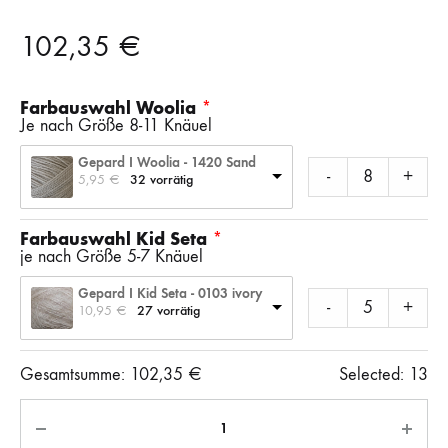
102,35
€
Farbauswahl Woolia
Je nach Größe 8-11 Knäuel
Gepard I Woolia - 1420 Sand
-
+
5,95 
€
32 vorrätig
Farbauswahl Kid Seta
je nach Größe 5-7 Knäuel
Gepard I Kid Seta - 0103 ivory
-
+
10,95 
€
27 vorrätig
Gesamtsumme:
102,35
€
Selected:
13
Anzahl