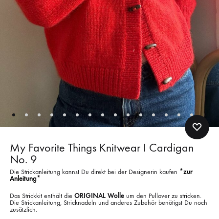
My Favorite Things Knitwear I Cardigan
No. 9
Die Strickanleitung kannst Du direkt bei der Designerin kaufen
*zur
Anleitung*
Das Strickkit enthält die
ORIGINAL Wolle
um den Pullover zu stricken.
Die Strickanleitung, Stricknadeln und anderes Zubehör benötigst Du noch
zusätzlich.