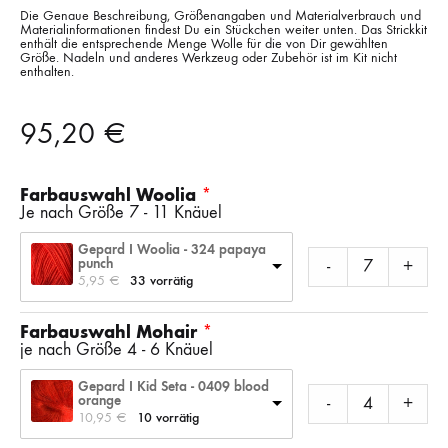
Die Genaue Beschreibung, Größenangaben und Materialverbrauch und
Materialinformationen findest Du ein Stückchen weiter unten. Das Strickkit
enthält die entsprechende Menge Wolle für die von Dir gewählten
Größe. Nadeln und anderes Werkzeug oder Zubehör ist im Kit nicht
enthalten.
95,20
€
Farbauswahl Woolia
Je nach Größe 7 - 11 Knäuel
Gepard I Woolia - 324 papaya
punch
-
+
5,95 
€
33 vorrätig
Farbauswahl Mohair
je nach Größe 4 - 6 Knäuel
Gepard I Kid Seta - 0409 blood
orange
-
+
10,95 
€
10 vorrätig