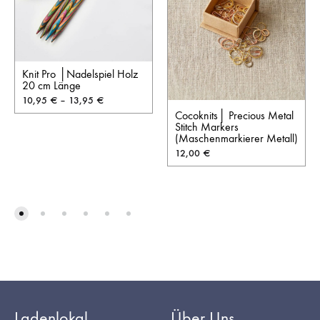
Knit Pro │Nadelspiel Holz
20 cm Länge
10,95
€
–
13,95
€
Cocoknits│ Precious Metal
Stitch Markers
(Maschenmarkierer Metall)
12,00
€
Ladenlokal
Über Uns