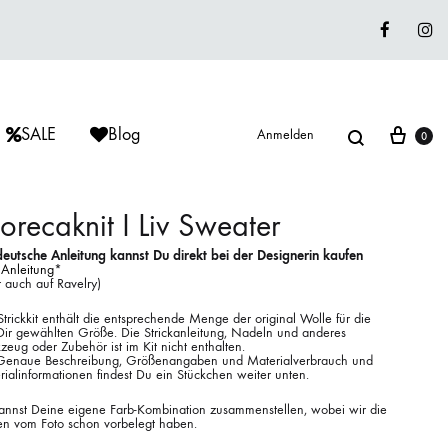
Faceboo
In
Suche
War
SALE
Blog
Anmelden
0
recaknit I Liv Sweater
deutsche Anleitung kannst Du direkt bei der Designerin kaufen
 Anleitung
*
ÈRIU
ISAGER
ISAGER
 auch auf Ravelry)
Lieblingswolle
trickkit enthält die entsprechende Menge der original Wolle für die
Strickkits
Dir gewählten Größe. Die Strickanleitung, Nadeln und anderes
eug oder Zubehör ist im Kit nicht enthalten.
Genaue Beschreibung, Größenangaben und Materialverbrauch und
ISAGER
MUUD LIVING
LANA GROSSA
ialinformationen findest Du ein Stückchen weiter unten.
annst Deine eigene Farb-Kombination zusammenstellen, wobei wir die
en vom Foto schon vorbelegt haben.