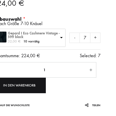
24,00
€
SS)
LAINES DU NORD
WOLLE + STAUNE
ROWAN
rbauswahl
nach Größe 7-10 Knäuel
LITLG (LIFE IN THE LONG GRASS)
ANDERE SCHÖNE BÜCHER
Gepard I Eco Cashmere Vintage -
599 black
-
+
32,00 
€
10 vorrätig
SOCKENWOLLE
amtsumme:
224,00
€
Selected:
7
ahl
IN DEN WARENKORB
AUF DIE WUNSCHLISTE
TEILEN