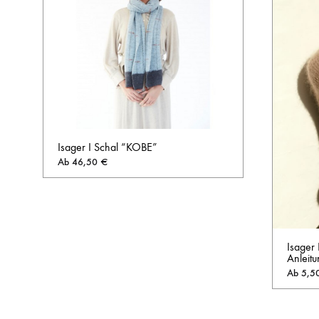
Isager I Schal “KOBE”
Ab
46,50
€
AUF
DIE
WUNSCHLISTE
Isager 
Anleitu
Ab
5,5