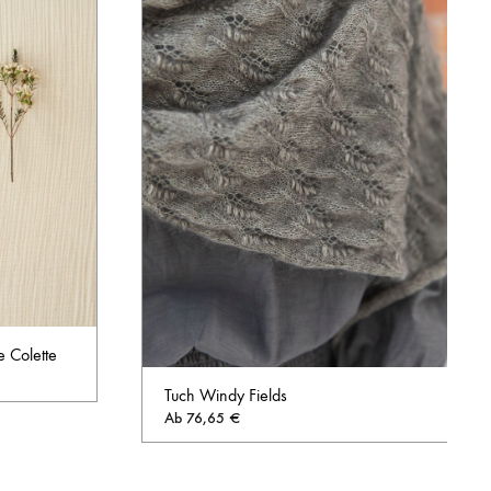
 Colette
Tuch Windy Fields
Ab
76,65
€
AUF
DIE
AUF