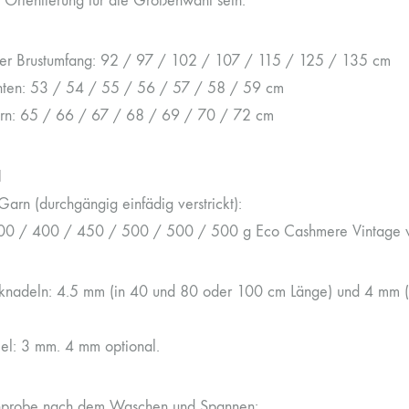
e Orientierung für die Größenwahl sein.
ter Brustumfang: 92 / 97 / 102 / 107 / 115 / 125 / 135 cm
nten: 53 / 54 / 55 / 56 / 57 / 58 / 59 cm
rn: 65 / 66 / 67 / 68 / 69 / 70 / 72 cm
l
arn (durchgängig einfädig verstrickt):
00 / 400 / 450 / 500 / 500 / 500 g Eco Cashmere Vintage 
cknadeln: 4.5 mm (in 40 und 80 oder 100 cm Länge) und 4 mm 
el: 3 mm. 4 mm optional.
probe nach dem Waschen und Spannen: