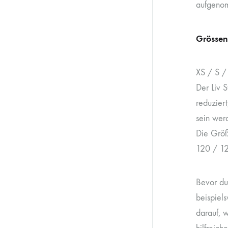
aufgenom
Grössen
XS / S /
Der Liv 
reduzier
sein werd
Die Größ
120 / 12
Bevor du
beispiel
darauf, 