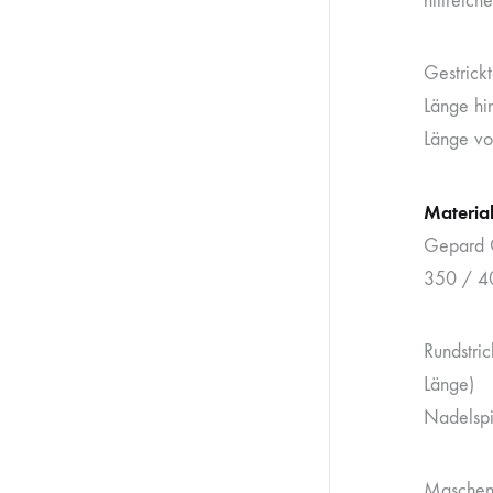
hilfreich
Gestrick
Länge hi
Länge vo
Materia
Gepard G
350 / 4
Rundstri
Länge)
Nadelspi
Maschen