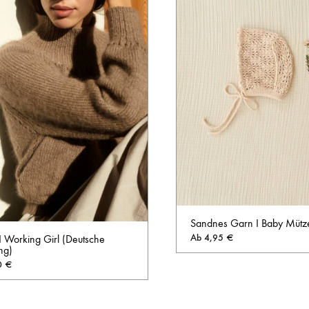
Sandnes Garn I Baby Mütze
Ab
4,95
€
I Working Girl (Deutsche
ng)
0
€
AUF