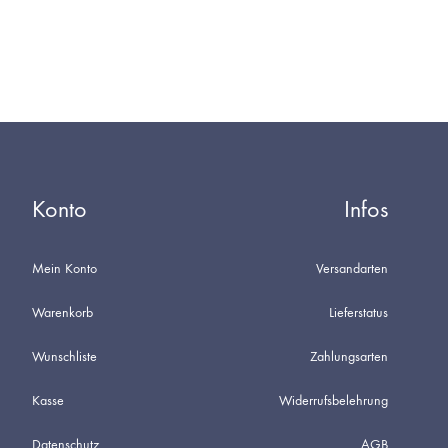
WUNSCHLISTE
DIE
WUNSCHL
Konto
Infos
Mein Konto
Versandarten
Warenkorb
Lieferstatus
Wunschliste
Zahlungsarten
Kasse
Widerrufsbelehrung
Datenschutz
AGB