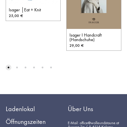
Isager │Eat + Knit
25,00
€
Isager I Handcraft
(Handschuhe)
29,00
€
Ladenlokal
Über Uns
Öffnungszeiten
E-Mail: office@wolleundstaune.at
Auweg 2a / A-6114 Kolsass