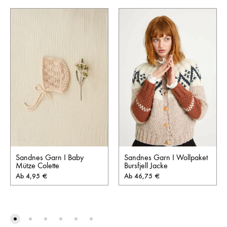
Sandnes Garn I Baby
Sandnes Garn I Wollpaket
Mütze Colette
Bursfjell Jacke
Ab
4,95
€
Ab
46,75
€