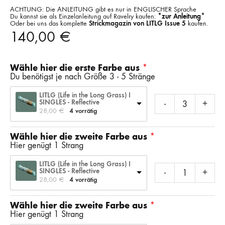
ACHTUNG: Die ANLEITUNG gibt es nur in ENGLISCHER Sprache
Du kannst sie als Einzelanleitung auf Ravelry kaufen:
*zur Anleitung*
Oder bei uns das komplette
Strickmagazin von LITLG Issue 5
kaufen.
140,00
€
Wähle hier die erste Farbe aus
Du benötigst je nach Größe 3 - 5 Stränge
LITLG (Life in the Long Grass) I
SINGLES - Reflective
-
+
28,00 
€
4 vorrätig
Wähle hier die zweite Farbe aus
Hier genügt 1 Strang
LITLG (Life in the Long Grass) I
SINGLES - Reflective
-
+
28,00 
€
4 vorrätig
Wähle hier die zweite Farbe aus
Hier genügt 1 Strang