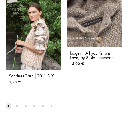
Isager │All you Knits is
Love, by Susie Haumann
15,00
€
SandnesGarn│2011 DIY
9,25
€