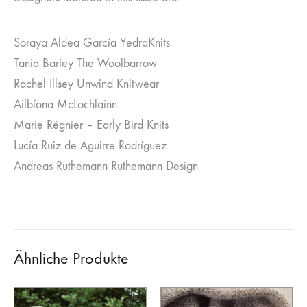
Soraya Aldea García YedraKnits
Tania Barley The Woolbarrow
Rachel Illsey Unwind Knitwear
Ailbíona McLochlainn
Marie Régnier – Early Bird Knits
Lucía Ruiz de Aguirre Rodríguez
Andreas Ruthemann Ruthemann Design
Ähnliche Produkte