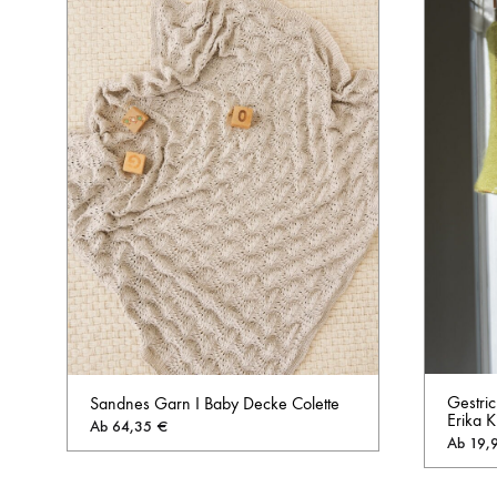
Gestri
Sandnes Garn I Baby Decke Colette
Erika K
Ab
64,35
€
Ab
19,
AUF