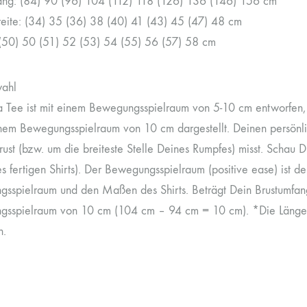
ang: (84) 90 (96) 104 (112) 118 (126) 136 (146) 156 cm
eite: (34) 35 (36) 38 (40) 41 (43) 45 (47) 48 cm
(50) 50 (51) 52 (53) 54 (55) 56 (57) 58 cm
ahl
 Tee ist mit einem Bewegungsspielraum von 5-10 cm entworfen, ab
inem Bewegungsspielraum von 10 cm dargestellt. Deinen persönl
ust (bzw. um die breiteste Stelle Deines Rumpfes) misst. Schau D
 fertigen Shirts). Der Bewegungsspielraum (positive ease) ist 
sspielraum und den Maßen des Shirts. Beträgt Dein Brustumfang
sspielraum von 10 cm (104 cm – 94 cm = 10 cm). *Die Länge wi
n.