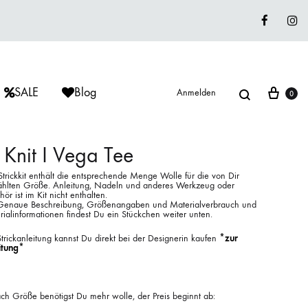
Faceboo
In
Suche
War
SALE
Blog
Anmelden
0
 Knit I Vega Tee
trickkit enthält die entsprechende Menge Wolle für die von Dir
hlten Größe. Anleitung, Nadeln und anderes Werkzeug oder
ÈRIU
ISAGER
ISAGER
ör ist im Kit nicht enthalten.
Lieblingswolle
Genaue Beschreibung, Größenangaben und Materialverbrauch und
ialinformationen findest Du ein Stückchen weiter unten.
Strickkits
trickanleitung kannst Du direkt bei der Designerin kaufen
*zur
itung*
ISAGER
MUUD LIVING
LANA GROSSA
ach Größe benötigst Du mehr wolle, der Preis beginnt ab: