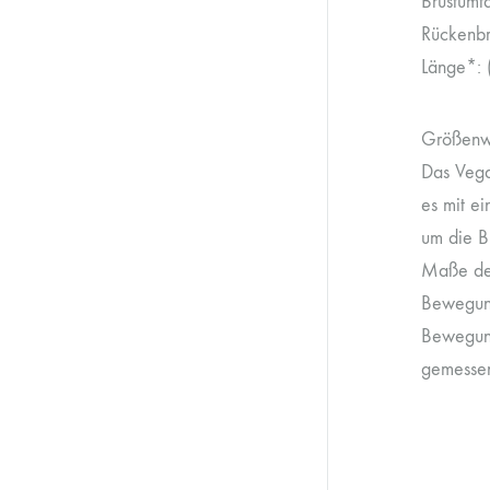
Brustumf
Rückenbr
Länge*: 
Größenw
Das Vega
es mit e
um die Br
Maße des
Bewegung
Bewegung
gemesse