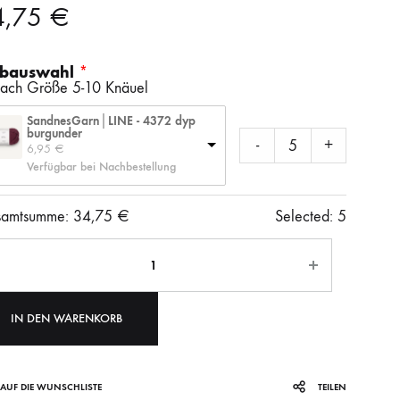
4,75
€
SS)
LAINES DU NORD
WOLLE + STAUNE
ROWAN
rbauswahl
nach Größe 5-10 Knäuel
LITLG (LIFE IN THE LONG GRASS)
ANDERE SCHÖNE BÜCHER
SandnesGarn│LINE - 4372 dyp
burgunder
-
+
6,95 
€
Verfügbar bei Nachbestellung
SOCKENWOLLE
amtsumme:
34,75
€
Selected:
5
ahl
IN DEN WARENKORB
AUF DIE WUNSCHLISTE
TEILEN