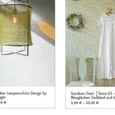
ckter Lampenschirm Design by
Sandnes Garn │Tema 65 
ight
Blauglöcken Taufkleid und 
90
€
3,00
€
–
55,00
€