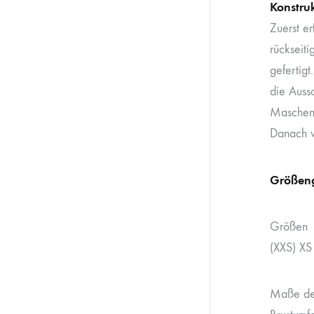
Konstru
Zuerst e
rückseit
gefertig
die Auss
Maschen 
Danach w
Größen
Größen
(XXS) XS 
Maße des