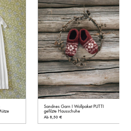
–
Sandnes Garn I Wollpaket PUTTI
Mütze
gefilzte Hausschuhe
Ab
8,50
€