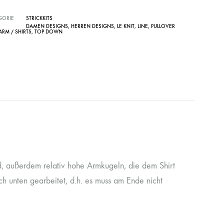
GORIE
STRICKKITS
DAMEN DESIGNS
,
HERREN DESIGNS
,
LE KNIT
,
LINE
,
PULLOVER
ARM / SHIRTS
,
TOP DOWN
d, außerdem relativ hohe Armkugeln, die dem Shirt
ch unten gearbeitet, d.h. es muss am Ende nicht