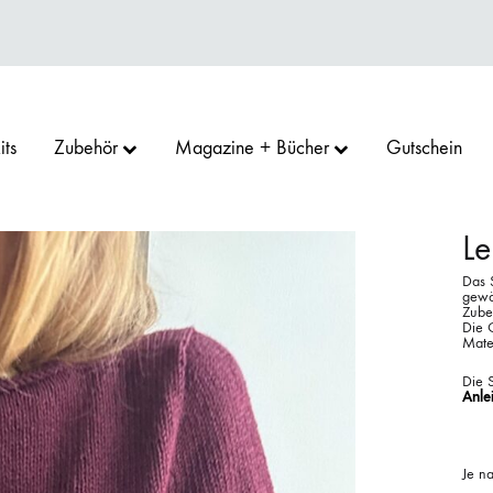
its
Zubehör
Magazine + Bücher
Gutschein
Le
Das S
gewä
RN
GOO
SU
CAMAROSE
COCOKNITS
ERIKA KNIGHT
Zubeh
Die 
Mater
Die S
Anle
D GARN
PRO
ARGREAVES
HEDGEHOG FIBRES
KOKON YARN
LAMANA
Je n