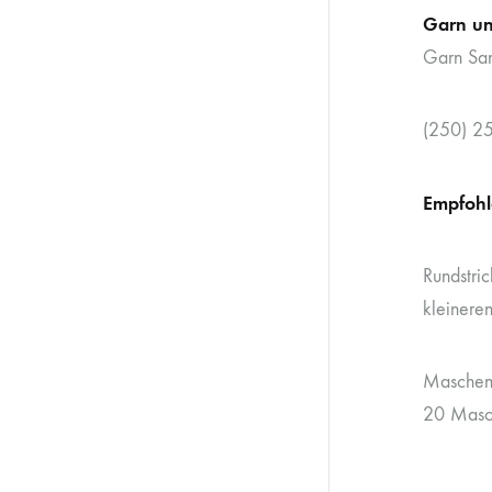
Garn un
Garn San
(250) 2
Empfohl
Rundstri
kleinere
Maschen
20 Masch