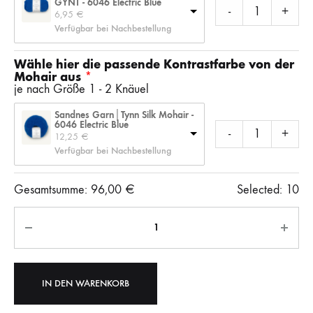
GYNT - 6046 Electric Blue
-
+
6,95 
€
Verfügbar bei Nachbestellung
Wähle hier die passende Kontrastfarbe von der
Mohair aus
je nach Größe 1 - 2 Knäuel
Sandnes Garn│Tynn Silk Mohair -
6046 Electric Blue
-
+
12,25 
€
Verfügbar bei Nachbestellung
Gesamtsumme:
96,00
€
Selected:
10
Anzahl
IN DEN WARENKORB