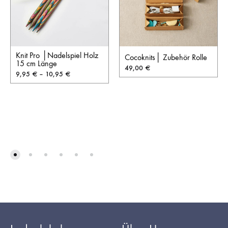
Knit Pro │Nadelspiel Holz
Cocoknits│ Zubehör Rolle
15 cm Länge
49,00
€
9,95
€
–
10,95
€