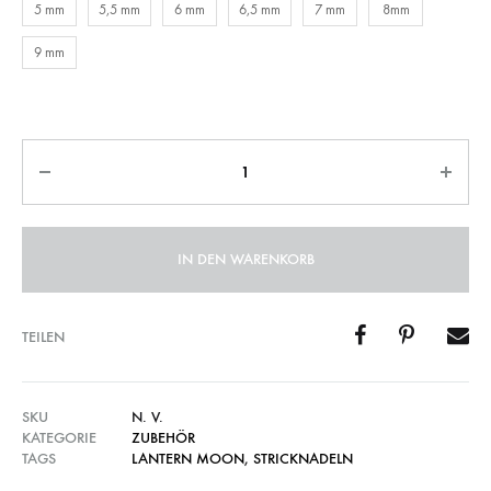
5 mm
5,5 mm
6 mm
6,5 mm
7 mm
8mm
9 mm
Anzahl
IN DEN WARENKORB
TEILEN
SKU
N. V.
KATEGORIE
ZUBEHÖR
TAGS
LANTERN MOON
,
STRICKNADELN