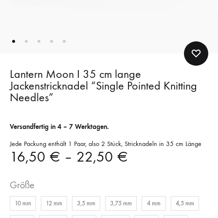
Lantern Moon I 35 cm lange
Jackenstricknadel “Single Pointed Knitting
Needles”
Versandfertig in 4 – 7 Werktagen.
Jede Packung enthält 1 Paar, also 2 Stück, Stricknadeln in 35 cm Länge
16,50
€
–
22,50
€
Größe
10 mm
12 mm
3,5 mm
3,75 mm
4 mm
4,5 mm