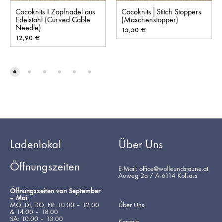
Cocoknits I Zopfnadel aus
Cocoknits│Stitch Stoppers
Edelstahl (Curved Cable
(Maschenstopper)
Needle)
15,50
€
12,90
€
Ladenlokal
Über Uns
Öffnungszeiten
E-Mail: office@wolleundstaune.at
Auweg 2a / A-6114 Kolsass
Öffnungszeiten von September
– Mai
:
MO, DI, DO, FR: 10.00 – 12.00
Über Uns
& 14.00 – 18.00
SA: 10.00 – 13.00
Kontakt