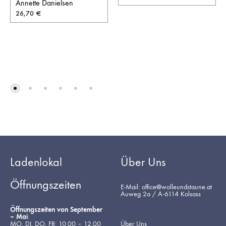
Annette Danielsen
26,70
€
Ladenlokal
Über Uns
Öffnungszeiten
E-Mail: office@wolleundstaune.at
Auweg 2a / A-6114 Kolsass
Öffnungszeiten von September
– Mai
:
MO, DI, DO, FR: 10.00 – 12.00
Über Uns