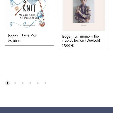
Isager │Eat + Knit
Isager I amimomo – the
map collection (Deutsch)
25,00
€
17,00
€