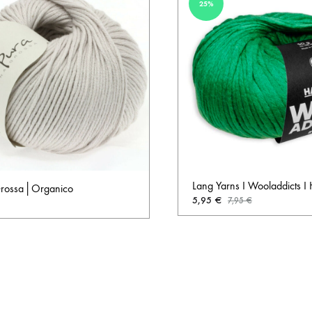
25%
Lang Yarns I Wooladdicts I
rossa│Organico
5,95
€
7,95
€
AUF
DIE
WUNSCHLISTE