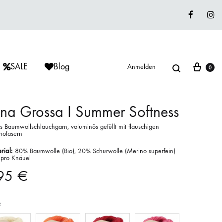
Faceboo
In
Suche
War
SALE
Blog
Anmelden
0
na Grossa I Summer Softness
s Baumwollschlauchgarn, voluminös gefüllt mit flauschigen
nofasern
ÈRIU
ISAGER
ISAGER
Lieblingswolle
rial:
80% Baumwolle (Bio), 20% Schurwolle (Merino superfein)
 pro Knäuel
Strickkits
,95
€
ISAGER
MUUD LIVING
LANA GROSSA
e