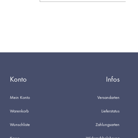
AUF
DIE
WUNSCHL
Konto
Infos
Mein Konto
Versandarten
Warenkorb
Lieferstatus
Wunschliste
Zahlungsarten