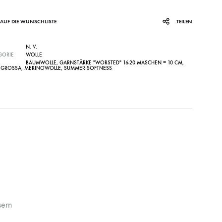
AUF DIE WUNSCHLISTE
TEILEN
N. V.
GORIE
WOLLE
BAUMWOLLE
,
GARNSTÄRKE "WORSTED" 16-20 MASCHEN = 10 CM
,
 GROSSA
,
MERINOWOLLE
,
SUMMER SOFTNESS
sern