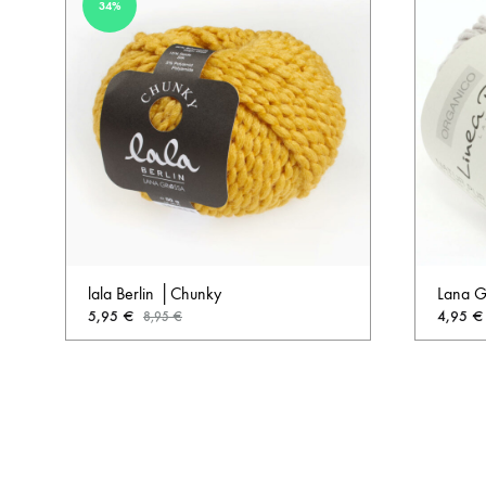
34%
lala Berlin │Chunky
Lana G
5,95
€
4,95
€
8,95
€
AUF
DIE
WUNSCHLISTE