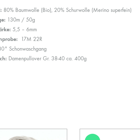
:
80% Baumwolle (Bio), 20% Schurwolle (Merino superfein)
ge:
130m / 50g
ärke:
5,5 – 6mm
nprobe:
17M 22R
0° Schonwaschgang
ch:
Damenpullover Gr. 38-40 ca. 400g