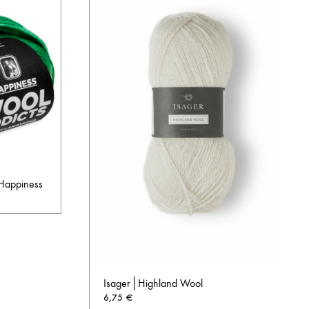
 Happiness
AUF
DIE
WUNSCHLISTE
Isager│Highland Wool
6,75
€