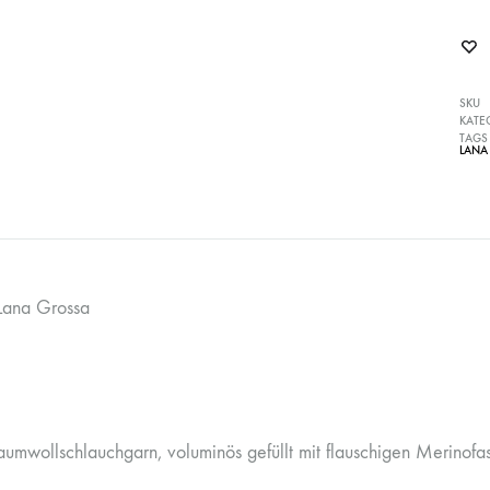
SKU
KATE
TAGS
LANA
Lana Grossa
aumwollschlauchgarn, voluminös gefüllt mit flauschigen Merinofa