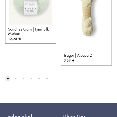
Sandnes Garn│Tynn Silk
Mohair
12,25
€
Isager│Alpaca 2
7,95
€
Ladenlokal
Über Uns