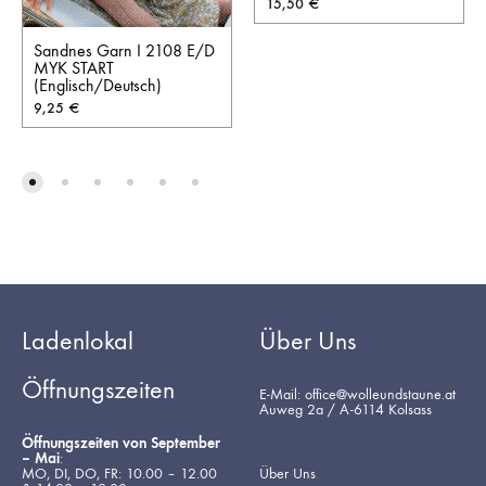
15,50
€
Sandnes Garn I 2108 E/D
MYK START
(Englisch/Deutsch)
9,25
€
Ladenlokal
Über Uns
Öffnungszeiten
E-Mail: office@wolleundstaune.at
Auweg 2a / A-6114 Kolsass
Öffnungszeiten von September
– Mai
:
MO, DI, DO, FR: 10.00 – 12.00
Über Uns