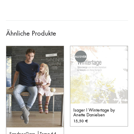
Ähnliche Produkte
AUSVERKAUFT
Isager I Wintertage by
Anette Danielsen
15,50
€
SandnesGarn │Tema 64