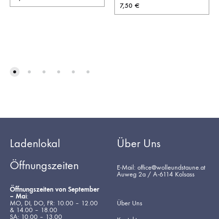
7,50
€
Ladenlokal
Über Uns
Öffnungszeiten
E-Mail: office@wolleundstaune.at
Auweg 2a / A-6114 Kolsass
Öffnungszeiten von September
– Mai
:
MO, DI, DO, FR: 10.00 – 12.00
Über Uns
& 14.00 – 18.00
SA: 10.00 – 13.00