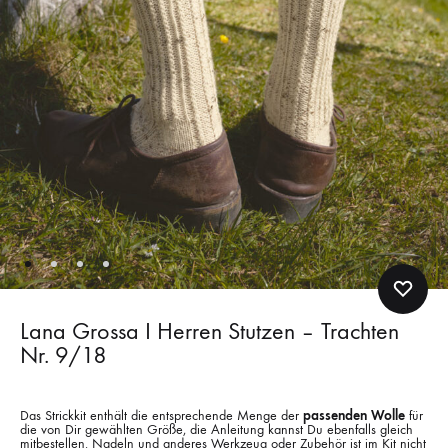
Lana Grossa I Herren Stutzen – Trachten
Nr. 9/18
Das Strickkit enthält die entsprechende Menge der
passenden Wolle
für
die von Dir gewählten Größe, die Anleitung kannst Du ebenfalls gleich
mitbestellen. Nadeln und anderes Werkzeug oder Zubehör ist im Kit nicht