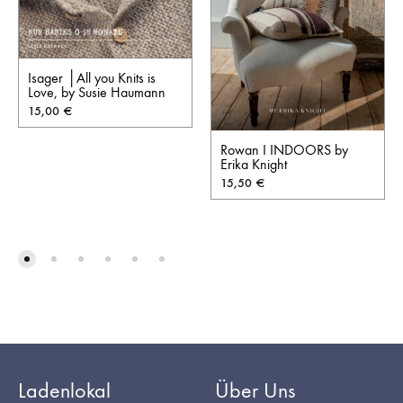
Isager │All you Knits is
Love, by Susie Haumann
15,00
€
Rowan I INDOORS by
Erika Knight
15,50
€
Ladenlokal
Über Uns