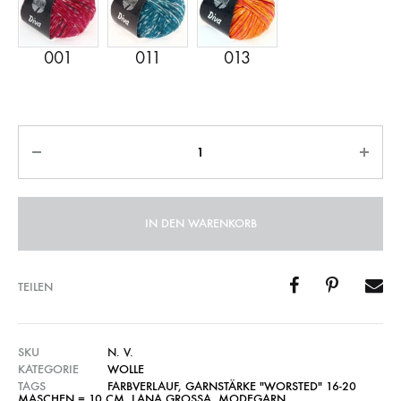
Anzahl
IN DEN WARENKORB
TEILEN
SKU
N. V.
KATEGORIE
WOLLE
TAGS
FARBVERLAUF
,
GARNSTÄRKE "WORSTED" 16-20
MASCHEN = 10 CM
,
LANA GROSSA
,
MODEGARN