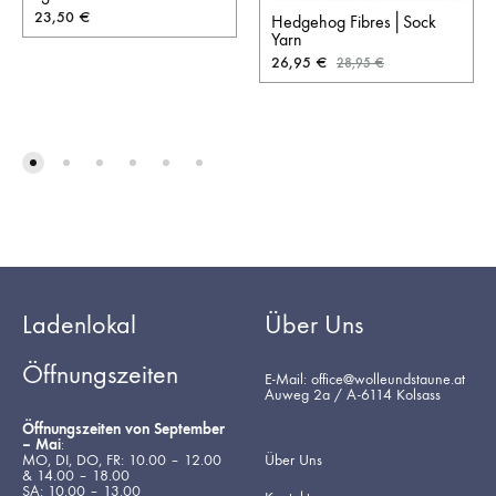
23,50
€
Hedgehog Fibres│Sock
Yarn
26,95
€
28,95
€
Ladenlokal
Über Uns
Öffnungszeiten
E-Mail: office@wolleundstaune.at
Auweg 2a / A-6114 Kolsass
Öffnungszeiten von September
– Mai
:
MO, DI, DO, FR: 10.00 – 12.00
Über Uns
& 14.00 – 18.00
SA: 10.00 – 13.00