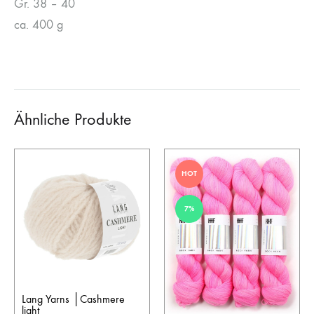
Gr. 38 – 40
ca. 400 g
Ähnliche Produkte
HOT
7%
Lang Yarns │Cashmere
light