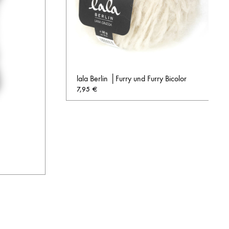
lala Berlin │Furry und Furry Bicolor
7,95
€
AUF
DIE
WUNSCHL
AUF
DIE
WUNSCHLISTE