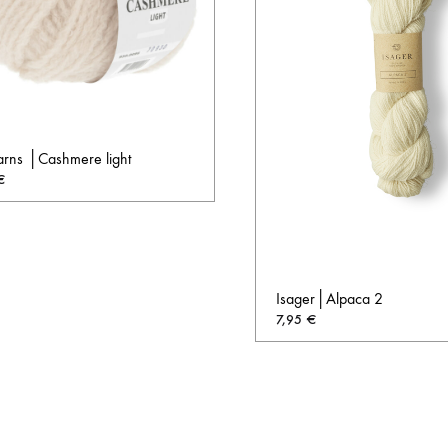
arns │Cashmere light
€
AUF
DIE
WUNSCHLISTE
Isager│Alpaca 2
7,95
€