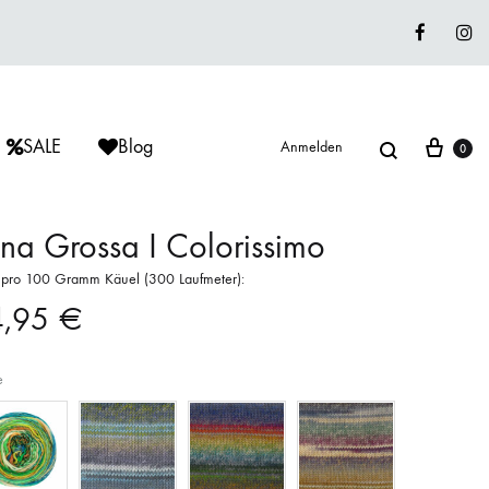
Faceboo
In
Suche
War
SALE
Blog
Anmelden
0
na Grossa I Colorissimo
s pro 100 Gramm Käuel (300 Laufmeter):
ÈRIU
ISAGER
ISAGER
4,95
€
Lieblingswolle
Strickkits
e
ISAGER
MUUD LIVING
LANA GROSSA