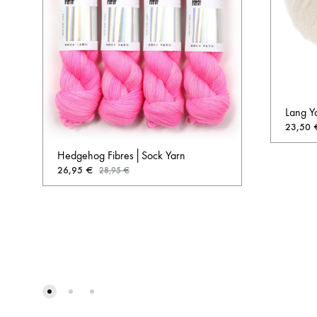
Lang Y
23,50
Hedgehog Fibres│Sock Yarn
26,95
€
28,95
€
AUF
DIE
WUNSCHLISTE