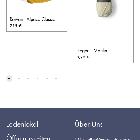
Rowan│Alpaca Classic
7,15
€
Isager │Merilin
8,90
€
Ladenlokal
Über Uns
Öffnungszeiten
E-Mail: office@wolleundstaune.at