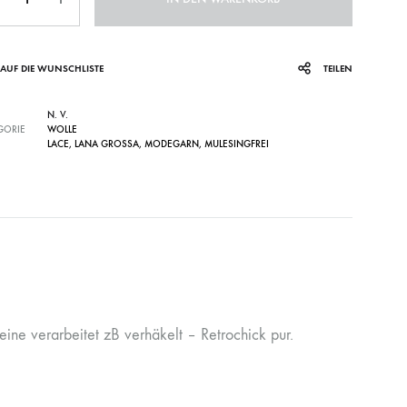
AUF DIE WUNSCHLISTE
TEILEN
N. V.
GORIE
WOLLE
LACE
,
LANA GROSSA
,
MODEGARN
,
MULESINGFREI
eine verarbeitet zB verhäkelt – Retrochick pur.