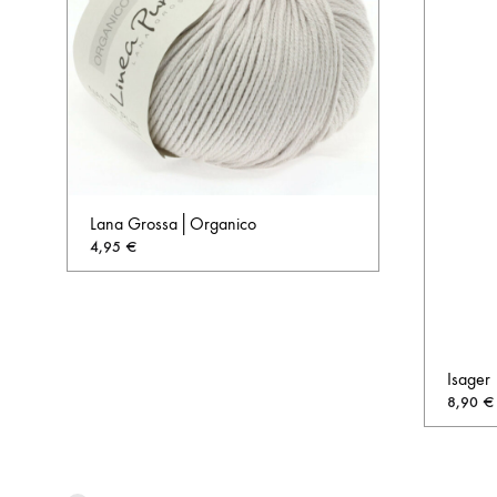
Lana Grossa│Organico
4,95
€
AUF
DIE
WUNSCHLISTE
Isager
8,90
€