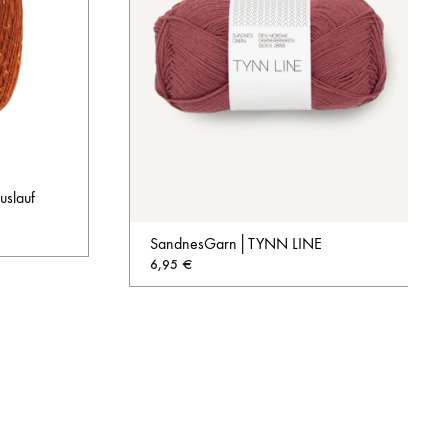
uslauf
SandnesGarn│TYNN LINE
6,95
€
AUF
DIE
AUF
WUNSCHLISTE
DIE
WUNSCHL