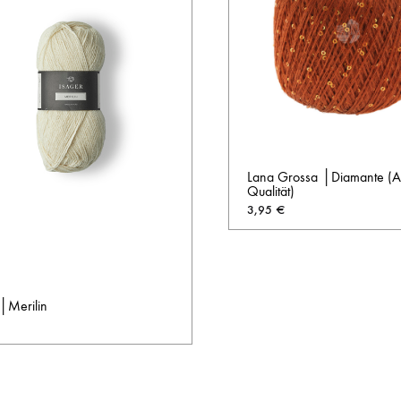
Lana Grossa │Diamante (A
Qualität)
3,95
€
 │Merilin
AUF
DIE