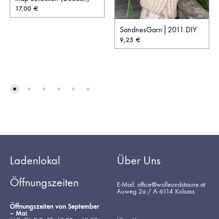
17,00
€
SandnesGarn│2011 DIY
9,25
€
Ladenlokal
Über Uns
Öffnungszeiten
E-Mail: office@wolleundstaune.at
Auweg 2a / A-6114 Kolsass
Öffnungszeiten von September
– Mai
: