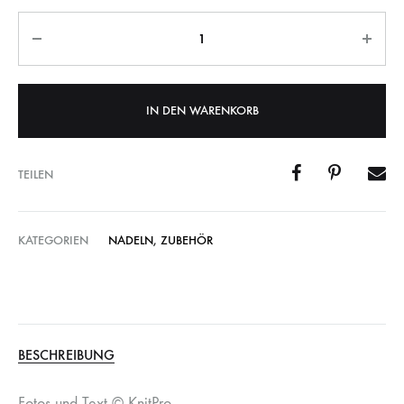
Anzahl
IN DEN WARENKORB
TEILEN
KATEGORIEN
NADELN
,
ZUBEHÖR
BESCHREIBUNG
Fotos und Text © KnitPro