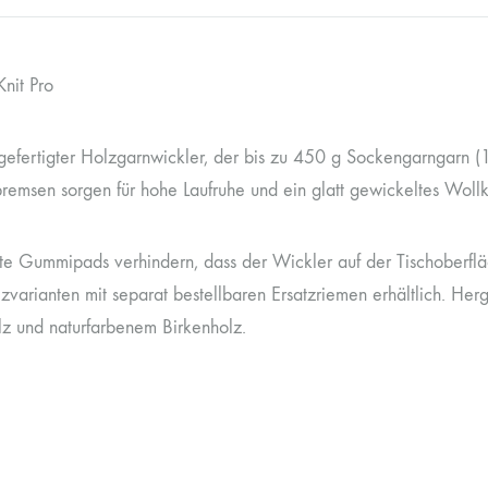
nit Pro
gefertigter Holzgarnwickler, der bis zu 450 g Sockengarngarn 
sbremsen sorgen für hohe Laufruhe und ein glatt gewickeltes Woll
te Gummipads verhindern, dass der Wickler auf der Tischoberfläch
zvarianten mit separat bestellbaren Ersatzriemen erhältlich. Her
lz und naturfarbenem Birkenholz.