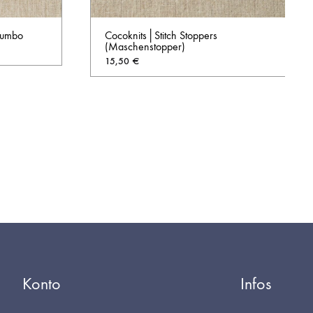
 Jumbo
Cocoknits│Stitch Stoppers
(Maschenstopper)
15,50
€
AUF
AUF
DIE
DIE
WUNSCHLISTE
WUNSCHL
Konto
Infos