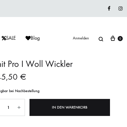
Faceboo
In
Suche
War
SALE
Blog
Anmelden
0
it Pro I Woll Wickler
45,50
€
ÈRIU
ISAGER
ISAGER
Lieblingswolle
ügbar bei Nachbestellung
Strickkits
ahl
ISAGER
MUUD LIVING
LANA GROSSA
IN DEN WARENKORB