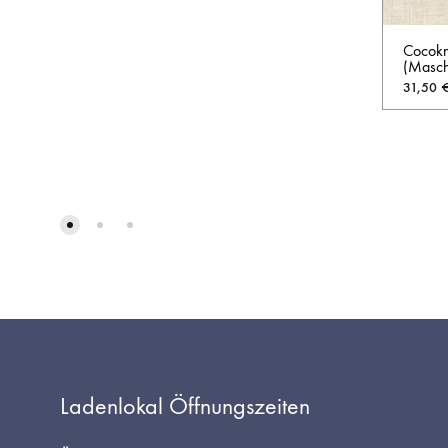
DIE
WUNSCHLISTE
Cocokni
(Masch
31,50
Ladenlokal Öffnungszeiten