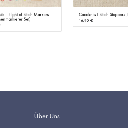
ts│ Flight of Stitch Markers
Cocoknits I Stitch Stoppers
enmarkierer Set)
16,90
€
€
AUF
DIE
WUNSCHLISTE
Über Uns