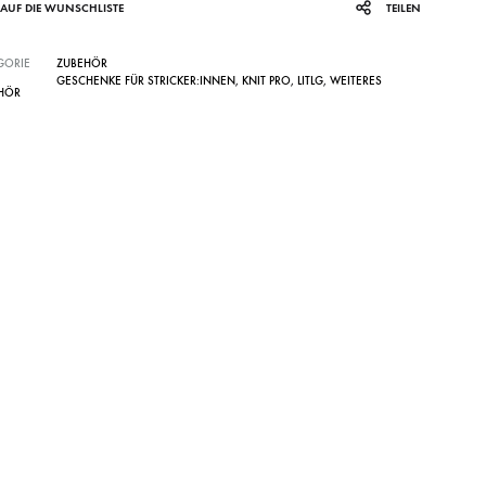
AUF DIE WUNSCHLISTE
TEILEN
SS)
LAINES DU NORD
WOLLE + STAUNE
ROWAN
GORIE
ZUBEHÖR
GESCHENKE FÜR STRICKER:INNEN
,
KNIT PRO
,
LITLG
,
WEITERES
HÖR
LITLG (LIFE IN THE LONG GRASS)
ANDERE SCHÖNE BÜCHER
SOCKENWOLLE