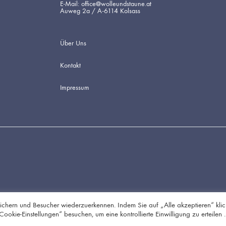
E-Mail: office@wolleundstaune.at
Auweg 2a / A-6114 Kolsass
Über Uns
Kontakt
Impressum
chern und Besucher wiederzuerkennen. Indem Sie auf „Alle akzeptieren“ klic
kie-Einstellungen“ besuchen, um eine kontrollierte Einwilligung zu erteilen .