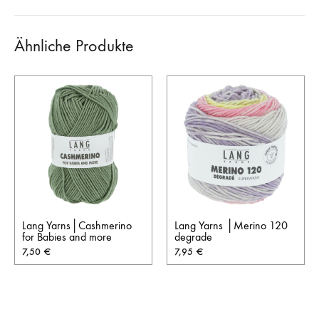
Ähnliche Produkte
Lang Yarns│Cashmerino
Lang Yarns │Merino 120
for Babies and more
degrade
7,50
€
7,95
€