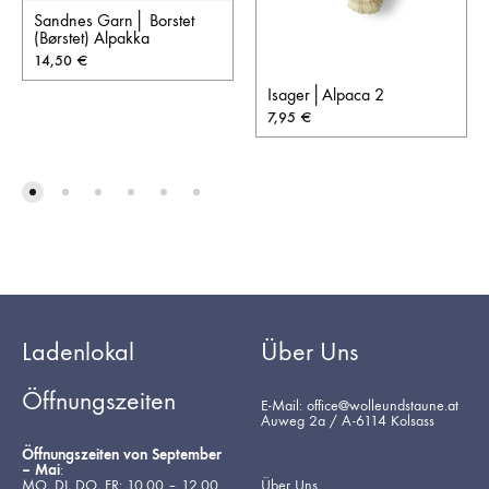
Sandnes Garn│ Borstet
(Børstet) Alpakka
14,50
€
Isager│Alpaca 2
7,95
€
Ladenlokal
Über Uns
Öffnungszeiten
E-Mail: office@wolleundstaune.at
Auweg 2a / A-6114 Kolsass
Öffnungszeiten von September
– Mai
:
MO, DI, DO, FR: 10.00 – 12.00
Über Uns