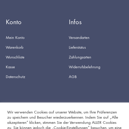
Konto
Infos
Mein Konto
Versandarten
Warenkorb
Lieferstatus
Wunschliste
Zahlungsarten
Kasse
Widerrufsbelehrung
Datenschutz
AGB
Wir verwenden Cookies auf unserer Website, um Ihre Präferenzen
zu speichern und Besucher wiederzuerkennen. Indem Sie auf „Alle
akzeptieren“ klicken, stimmen Sie der Verwendung ALLER Cookies
Facebook
Instagram
zu. Sie können jedoch die „Cookie-Einstellungen“ besuchen, um eine