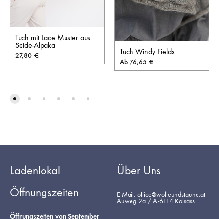
Tuch mit Lace Muster aus
Seide-Alpaka
Tuch Windy Fields
27,80
€
Ab
76,65
€
Ladenlokal
Über Uns
Öffnungszeiten
E-Mail: office@wolleundstaune.at
Auweg 2a / A-6114 Kolsass
Öffnungszeiten von September