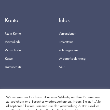
Konto
Infos
Mein Konto
Versandarten
Warenkorb
Lieferstatus
Wunschliste
Zahlungsarten
Kasse
Widerrufsbelehrung
Datenschutz
AGB
Wir verwenden Cookies auf unserer Website, um Ihre Präferenzen
zu speichern und Besucher wiederzuerkennen. Indem Sie auf „Alle
akzeptieren“ klicken, stimmen Sie der Verwendung ALLER Cookies
Facebook
Instagram