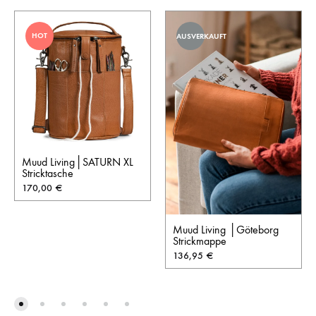
HOT
AUSVERKAUFT
Muud Living│SATURN XL
Stricktasche
170,00
€
Muud Living │Göteborg
Strickmappe
136,95
€