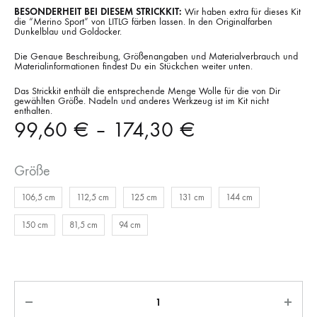
BESONDERHEIT BEI DIESEM STRICKKIT:
Wir haben extra für dieses Kit
die “Merino Sport” von LITLG färben lassen. In den Originalfarben
Dunkelblau und Goldocker.
Die Genaue Beschreibung, Größenangaben und Materialverbrauch und
Materialinformationen findest Du ein Stückchen weiter unten.
Das Strickkit enthält die entsprechende Menge Wolle für die von Dir
gewählten Größe. Nadeln und anderes Werkzeug ist im Kit nicht
enthalten.
99,60
€
–
174,30
€
Größe
106,5 cm
112,5 cm
125 cm
131 cm
144 cm
150 cm
81,5 cm
94 cm
Anzahl