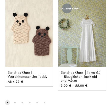
AUSVERKAUFT
Sandnes Garn I
Sandnes Garn │Tema 65
Waschhandschuhe Teddy
– Blauglöcken Taufkleid
und Mütze
Ab
4,95
€
3,00
€
–
55,00
€