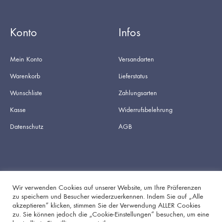
Konto
Infos
Mein Konto
Versandarten
Warenkorb
Lieferstatus
Wunschliste
Zahlungsarten
Kasse
Widerrufsbelehrung
Datenschutz
AGB
Wir verwenden Cookies auf unserer Website, um Ihre Präferenzen
zu speichern und Besucher wiederzuerkennen. Indem Sie auf „Alle
akzeptieren“ klicken, stimmen Sie der Verwendung ALLER Cookies
Facebook
Instagram
zu. Sie können jedoch die „Cookie-Einstellungen“ besuchen, um eine