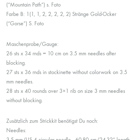
(“Mountain Path”) s. Foto
Farbe B: 1(1, 1, 2, 2, 2, 2, 2) Stränge Gold-Ocker
(“Gorse”) S. Foto
Maschenprobe/Gauge:
26 sts x 34 rnds = 10 cm on 3.5 mm needles after
blocking.
27 sts x 36 rnds in stockinette without colorwork on 3.5
mm needles.
28 sts x 40 rounds over 3×1 rib on size 3 mm needles
without blocking.
Zusätzlich zum Strickkit benötigst Du noch:
Needles:
3.5 mm/US 4 circular needle , 60-80 cm/24-32” length