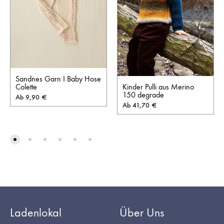
Sandnes Garn I Baby Hose
Kinder Pulli aus Merino
Colette
150 degrade
Ab
9,90
€
Ab
41,70
€
Ladenlokal
Über Uns