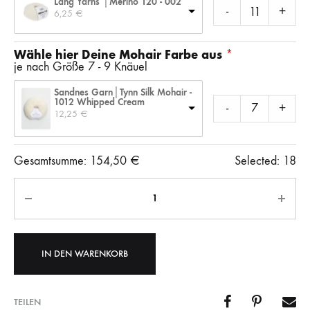
Lang Yarns │Merino 120 - 002
-
+
6,25 
€
Wähle hier Deine Mohair Farbe aus
je nach Größe 7 - 9 Knäuel
Sandnes Garn│Tynn Silk Mohair -
1012 Whipped Cream
-
+
12,25 
€
Gesamtsumme:
154,50
€
Selected:
18
Anzahl
IN DEN WARENKORB
TEILEN