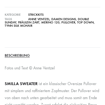
KATEGORIE
STRICKKITS
TAGS
ANNE VENTZEL
,
DAMEN DESIGNS
,
DOUBLE
SUNDAY
,
FRÄULEIN ZART
,
MERINO 120
,
PULLOVER
,
TOP DOWN
,
TYNN SILK MOHAIR
BESCHREIBUNG
Fotos und Text © Anne Ventzel
SMILLA SWEATER
ist ein klassischer Oversize Pullover
mit simplem und raffiniertem Zopfmuster. Der Pullover wird
von oben nach unten gearbeitet und muss somit am Ende
nicht vernäht werden. Zuerst erfolgt die rückseitige Passe,