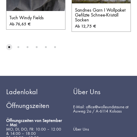
Sandnes Garn I Wollpaket
Gefilzte Schnee-Kristall
Tuch Windy Fields
Socken
Ab
76,65
€
Ab
12,75
€
Ladenlokal
Über Uns
Öffnungszeiten
E-Mail: office@wolleundstaune.at
Auweg 2a / A-6114 Kolsass
Öffnungszeiten von September
– Mai
:
MO, DI, DO, FR: 10.00 – 12.00
Über Uns
& 14.00 – 18.00