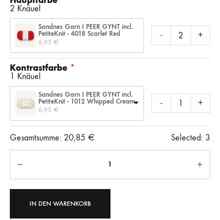
Hauptfarbe
2 Knäuel
Sandnes Garn I PEER GYNT incl.
PetiteKnit - 4018 Scarlet Red
-
+
6,95 
€
Kontrastfarbe
1 Knäuel
Sandnes Garn I PEER GYNT incl.
PetiteKnit - 1012 Whipped Cream
-
+
6,95 
€
Gesamtsumme:
20,85
€
Selected:
3
Anzahl
IN DEN WARENKORB