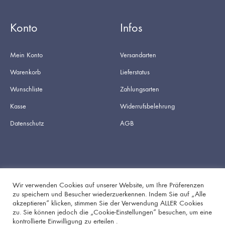
Konto
Infos
Mein Konto
Versandarten
Warenkorb
Lieferstatus
Wunschliste
Zahlungsarten
Kasse
Widerrufsbelehrung
Datenschutz
AGB
Wir verwenden Cookies auf unserer Website, um Ihre Präferenzen
zu speichern und Besucher wiederzuerkennen. Indem Sie auf „Alle
akzeptieren“ klicken, stimmen Sie der Verwendung ALLER Cookies
Facebook
Instagram
zu. Sie können jedoch die „Cookie-Einstellungen“ besuchen, um eine
kontrollierte Einwilligung zu erteilen .