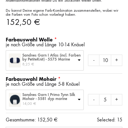
Materialinformationen findest Du ein Stückchen weiter unten.
Du kannst Deine eigene Farb-Kombination zusammenstellen, wobei wir
die Farben vom Foto schon vorbelegt haben.
152,50
€
Farbauswahl Wolle
je nach Größe und Länge 10-14 Knäuel
Sandnes Garn I Atlas (incl. Farben
by PetiteKnit) - 5575 Marine
-
+
8,25 
€
Farbauswahl Mohair
je nach Größe und Länge 5-8 Knäuel
Sandnes Garn I Primo Tynn Silk
Mohair - 5581 dyp marine
-
+
14,00 
€
Gesamtsumme:
152,50
€
Selected:
15