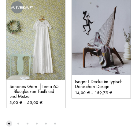
AUSVERKAUFT
Isager I Decke im typisch
Dänischen Design
Sandnes Garn │Tema 65
– Blauglöcken Taufkleid
14,00
€
–
159,75
€
und Mütze
3,00
€
–
55,00
€