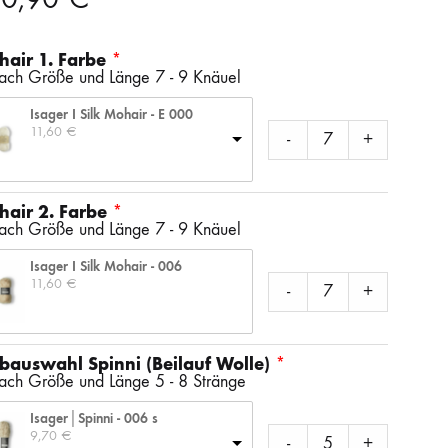
SS)
LAINES DU NORD
WOLLE + STAUNE
ROWAN
air 1. Farbe
nach Größe und Länge 7 - 9 Knäuel
LITLG (LIFE IN THE LONG GRASS)
ANDERE SCHÖNE BÜCHER
Isager I Silk Mohair - E 000
11,60 
€
-
+
SOCKENWOLLE
air 2. Farbe
nach Größe und Länge 7 - 9 Knäuel
Isager I Silk Mohair - 006
11,60 
€
-
+
bauswahl Spinni (Beilauf Wolle)
nach Größe und Länge 5 - 8 Stränge
Isager│Spinni - 006 s
9,70 
€
-
+