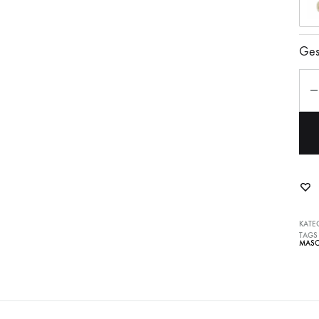
Ges
Anz
KATE
TAGS
MASC