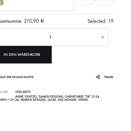
amtsumme:
210,90
€
Selected:
19
ahl
IN DEN WARENKORB
AUF DIE WUNSCHLISTE
TEILEN
GORIE
STRICKKITS
ANNE VENTZEL
,
DAMEN DESIGNS
,
GARNSTÄRKE "DK" 21-24
HEN = 10 CM
,
HERREN DESIGNS
,
JACKE
,
SILK MOHAIR
,
SPINNI