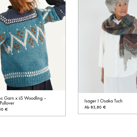
s Garn x iiS Woodling –
Isager I Osaka Tuch
 Pullover
Ab
83,80
€
50
€
AUF
DIE