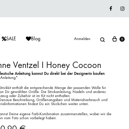
Faceboo
In
Suche
War
SALE
Blog
Anmelden
0
ne Ventzel I Honey Cocoon
deutsche Anleitung kannst Du direkt bei der Designerin kaufen
 Anleitung
*
ÈRIU
ISAGER
ISAGER
Lieblingswolle
Strickkit enthält die entsprechende Menge der passenden Wolle für
von Dir gewählten Größe. Die Strickanleitung, Nadeln und anderes
Strickkits
eug oder Zubehör ist im Kit nicht enthalten.
Genaue Beschreibung, Größenangaben und Materialverbrauch und
ialinformationen findest Du ein Stückchen weiter unten.
ISAGER
MUUD LIVING
LANA GROSSA
annst Deine eigene Farb-Kombination zusammenstellen, wobei wir die
en vom Foto schon vorbelegt haben.
10,90
€