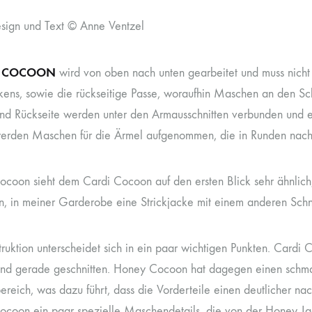
esign und Text © Anne Ventzel
 COCOON
wird von oben nach unten gearbeitet und muss nicht
ens, sowie die rückseitige Passe, woraufhin Maschen an den Sc
und Rückseite werden unter den Armausschnitten verbunden und e
werden Maschen für die Ärmel aufgenommen, die in Runden nach
coon sieht dem Cardi Cocoon auf den ersten Blick sehr ähnli
n, in meiner Garderobe eine Strickjacke mit einem anderen Schn
ruktion unterscheidet sich in ein paar wichtigen Punkten. Cardi C
und gerade geschnitten. Honey Cocoon hat dagegen einen schma
bereich, was dazu führt, dass die Vorderteile einen deutlicher 
coon ein paar spezielle Maschendetails, die von der Honey J