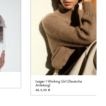
Isager I Working Girl (Deutsche
Anleitung)
Ab
5,50
€
AUF
DIE
AUF