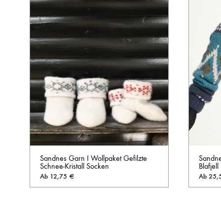
Sandne
Sandnes Garn I Wollpaket Gefilzte
Blafjell
Schnee-Kristall Socken
Ab
25,
Ab
12,75
€
AUF
DIE