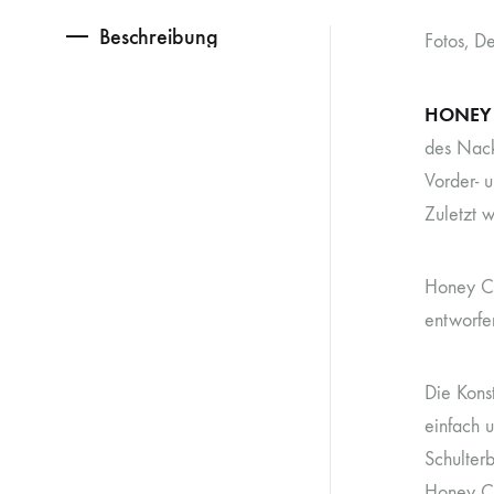
Beschreibung
Fotos, D
HONEY
des Nack
Vorder- 
Zuletzt 
Honey Co
entworfe
Die Konst
einfach 
Schulter
Honey Co