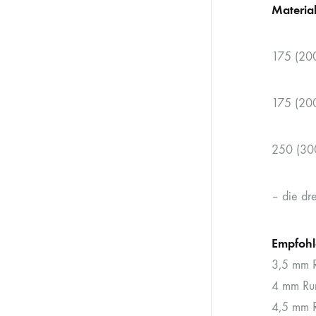
Materia
175 (200
175 (200
250 (300
– die dr
Empfohl
3,5 mm R
4 mm Run
4,5 mm R