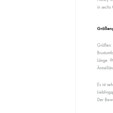
in sechs
Größen
Größen: 
Brustumf
Länge: 
Ärmellän
Es ist s
Liebling
Der Bewe