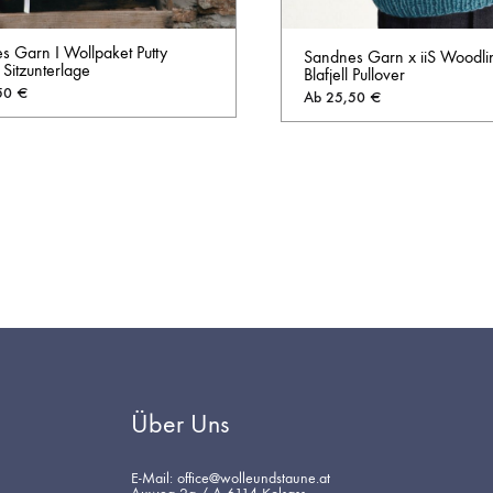
s Garn I Wollpaket Putty
Sandnes Garn x iiS Woodli
e Sitzunterlage
Blafjell Pullover
50
€
Ab
25,50
€
AUF
DIE
WUNSCHLISTE
Über Uns
E-Mail: office@wolleundstaune.at