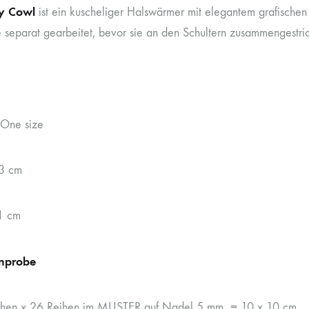
y Cowl
ist ein kuscheliger Halswärmer mit elegantem grafischen
 separat gearbeitet, bevor sie an den Schultern zusammengestrick
One size
33 cm
1 cm
nprobe
hen x 26 Reihen im MUSTER auf Nadel 5 mm = 10 x 10 cm