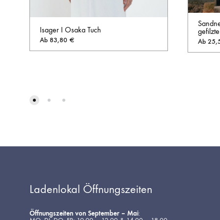
Sandne
Isager I Osaka Tuch
gefilzt
Ab
83,80
€
Ab
25,
AUF
DIE
WUNSCHLISTE
Ladenlokal Öffnungszeiten
Öffnungszeiten von September – Mai
: