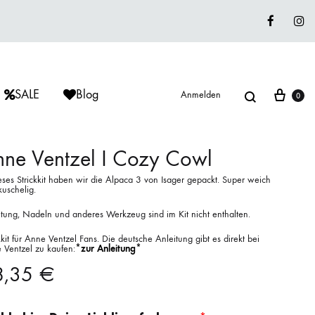
Faceboo
In
Suche
War
SALE
Blog
Anmelden
0
ne Ventzel I Cozy Cowl
eses Strickkit haben wir die Alpaca 3 von Isager gepackt. Super weich
kuschelig.
ÈRIU
ISAGER
ISAGER
Lieblingswolle
itung, Nadeln und anderes Werkzeug sind im Kit nicht enthalten.
Strickkits
kkit für Anne Ventzel Fans. Die deutsche Anleitung gibt es direkt bei
 Ventzel zu kaufen:
*zur Anleitung*
ISAGER
MUUD LIVING
LANA GROSSA
8,35
€