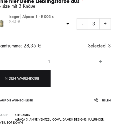
le hier Deine Lieblingsfarbe aus
SS)
LAINES DU NORD
WOLLE + STAUNE
ROWAN
 size mit 3 Knäuel
Isager│Alpaca 1 - E 003 s
9,45 
€
-
+
LITLG (LIFE IN THE LONG GRASS)
ANDERE SCHÖNE BÜCHER
amtsumme:
28,35
€
Selected:
3
ahl
SOCKENWOLLE
IN DEN WARENKORB
AUF DIE WUNSCHLISTE
TEILEN
GORIE
STRICKKITS
ALPACA 3
,
ANNE VENTZEL
,
COWL
,
DAMEN DESIGNS
,
PULLUNDER
,
OVER
,
TOP DOWN