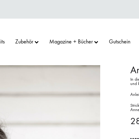
its
Zubehör
Magazine + Bücher
Gutschein
An
In di
und 
RN
GOO
SU
CAMAROSE
COCOKNITS
ERIKA KNIGHT
Anle
Stric
Anne
D GARN
PRO
ARGREAVES
HEDGEHOG FIBRES
KOKON YARN
LAMANA
2