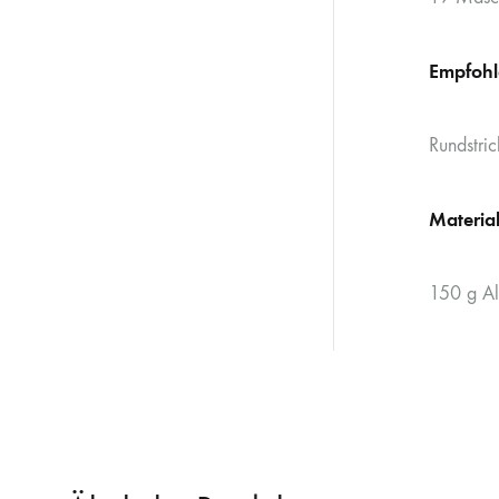
Empfohl
Rundstri
Materia
150 g Al