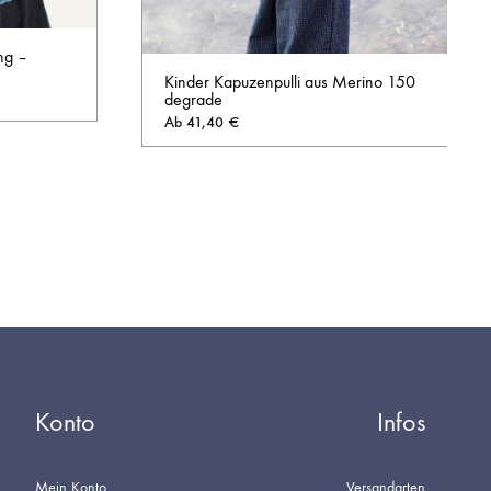
ng –
Kinder Kapuzenpulli aus Merino 150
degrade
Ab
41,40
€
AUF
AUF
DIE
DIE
WUNSCHLISTE
WUNSCHL
Konto
Infos
Mein Konto
Versandarten