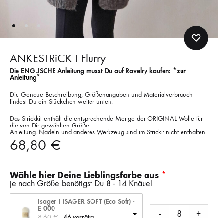
ANKESTRiCK I Flurry
Die ENGLISCHE Anleitung musst Du auf Ravelry kaufen:
*zur
Anleitung*
Die Genaue Beschreibung, Größenangaben und Materialverbrauch
findest Du ein Stückchen weiter unten.
Das Strickkit enthält die entsprechende Menge der ORIGINAL Wolle für
die von Dir gewählten Größe.
Anleitung, Nadeln und anderes Werkzeug sind im Strickit nicht enthalten.
68,80
€
Wähle hier Deine Lieblingsfarbe aus
je nach Größe benötigst Du 8 - 14 Knäuel
Isager I ISAGER SOFT (Eco Soft) -
E 000
-
+
8,60 
€
46 vorrätig