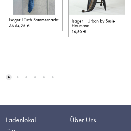
Isager I Tuch Sommernacht
Isager │Urban by Susie
Haumann
Ab
64,75
€
16,80
€
Ladenlokal
Über Uns