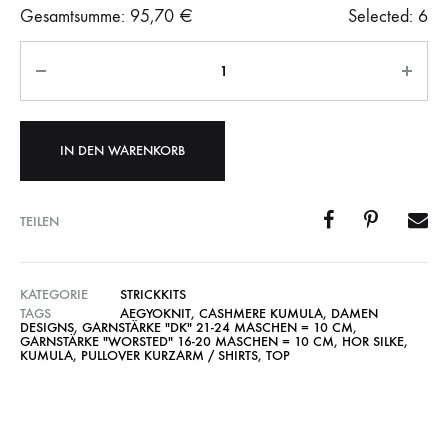
Gesamtsumme:
95,70
€
Selected:
6
Anzahl
IN DEN WARENKORB
TEILEN
KATEGORIE
STRICKKITS
TAGS
AEGYOKNIT
,
CASHMERE KUMULA
,
DAMEN
DESIGNS
,
GARNSTÄRKE "DK" 21-24 MASCHEN = 10 CM
,
GARNSTÄRKE "WORSTED" 16-20 MASCHEN = 10 CM
,
HOR SILKE
,
KUMULA
,
PULLOVER KURZARM / SHIRTS
,
TOP