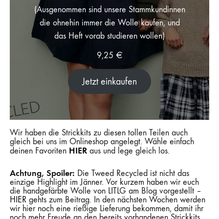
(Ausgenommen sind unsere Stammkundinnen
die ohnehin immer die Wolle kaufen, und
das Heft vorab studieren wollen)
9,25
€
Jetzt einkaufen
Wir haben die Strickkits zu diesen tollen Teilen auch
gleich bei uns im Onlineshop angelegt. Wähle einfach
HIER
deinen Favoriten
aus und lege gleich los.
Achtung, Spoiler:
Die Tweed Recycled ist nicht das
einzige Highlight im Jänner. Vor kurzem haben wir euch
die handgefärbte Wolle von LITLG am Blog vorgestellt –
HIER
gehts zum Beitrag. In den nächsten Wochen werden
wir hier noch eine rießige Lieferung bekommen, damit ihr
noch mehr Freude an den bereits vorhandenen Strickkits