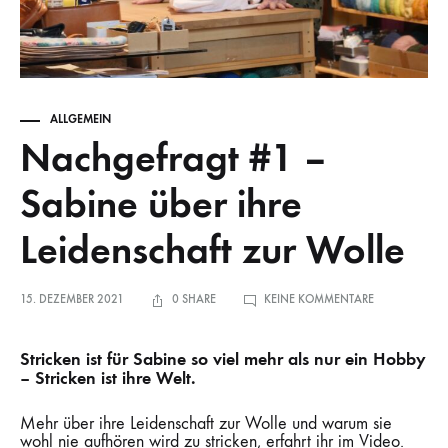
ALLGEMEIN
Nachgefragt #1 –
Sabine über ihre
Leidenschaft zur Wolle
ZU
15. DEZEMBER 2021
0 SHARE
KEINE KOMMENTARE
NACHGEFRAG
#1
–
SABINE
Stricken ist für Sabine so viel mehr als nur ein Hobby
ÜBER
IHRE
– Stricken ist ihre Welt.
LEIDENSCHAF
ZUR
WOLLE
Mehr über ihre Leidenschaft zur Wolle und warum sie
wohl nie aufhören wird zu stricken, erfahrt ihr im Video.