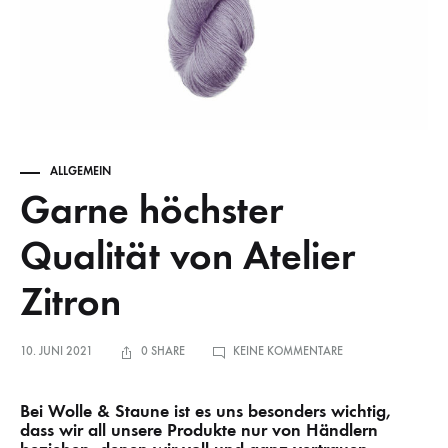
ALLGEMEIN
Garne höchster
Qualität von Atelier
Zitron
ZU
10. JUNI 2021
0 SHARE
KEINE KOMMENTARE
GARNE
HÖCHSTER
QUALITÄT
VON
Bei Wolle & Staune ist es uns besonders wichtig,
ATELIER
ZITRON
dass wir all unsere Produkte nur von Händlern